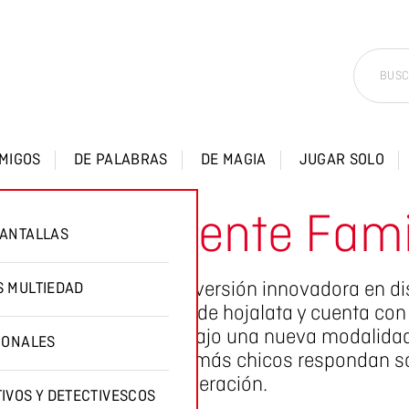
AMIGOS
DE PALABRAS
DE MAGIA
JUGAR SOLO
rera de Mente Fami
ANTALLAS
n nuevo desafío: una versión innovadora en dis
 MULTIEDAD
 fue producido en caja de hojalata y cuenta con
ntas se desarrollaron bajo una nueva modalidad:
IONALES
a posibilidad de que los más chicos respondan 
su generación.
IVOS Y DETECTIVESCOS