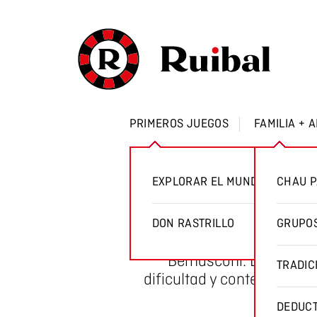
PRIMEROS JUEGOS
FAMILIA + 
Car
EXPLORAR EL MUNDO
CHAU P
En 2017 nos propusimos u
DON RASTRILLO
GRUPOS
Mente Edición Familiar
Bernasconi. Las pregu
TRADIC
dificultad y contemplan l
DEDUCT