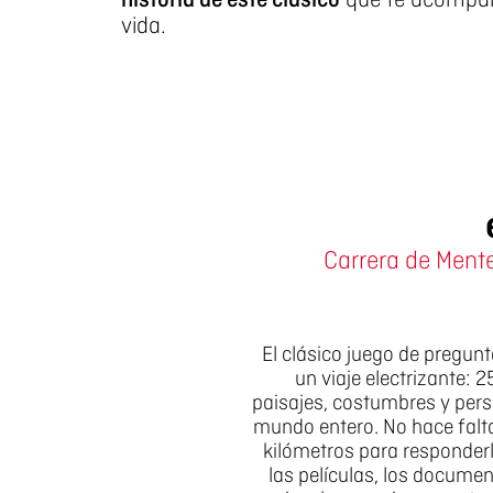
historia de este clásico
que te acompañ
vida.
Carrera de Ment
El clásico juego de pregu
un viaje electrizante: 
paisajes, costumbres y pers
mundo entero. No hace falta
kilómetros para responderl
las películas, los docume