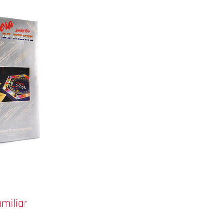
7
miliar