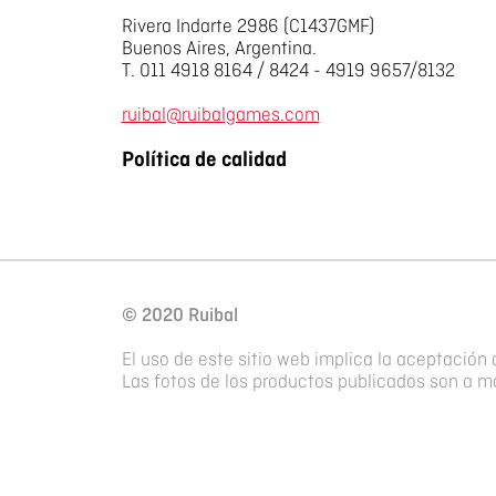
Rivera Indarte 2986 (C1437GMF)
Buenos Aires, Argentina.
T. 011 4918 8164 / 8424 - 4919 9657/8132
ruibal@ruibalgames.com
Política de calidad
© 2020 Ruibal
El uso de este sitio web implica la aceptación 
Las fotos de los productos publicados son a mo