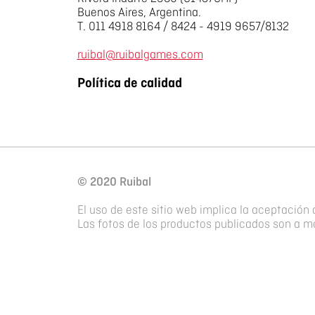
Buenos Aires, Argentina.
T. 011 4918 8164 / 8424 - 4919 9657/8132
ruibal@ruibalgames.com
Política de calidad
© 2020 Ruibal
El uso de este sitio web implica la aceptación 
Las fotos de los productos publicados son a mo