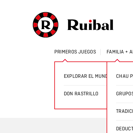
PRIMEROS JUEGOS
FAMILIA + 
Los C
EXPLORAR EL MUNDO
CHAU P
Los jugadores deben const
DON RASTRILLO
GRUPOS
¡pero cui
TRADIC
DEDUCT